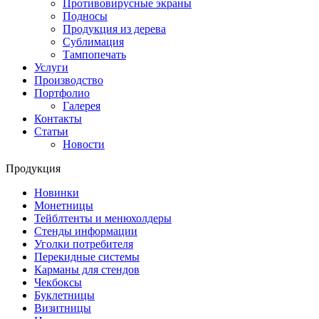
Противовирусные экраны
Подносы
Продукция из дерева
Сублимация
Тампопечать
Услуги
Производство
Портфолио
Галерея
Контакты
Статьи
Новости
Продукция
Новинки
Монетницы
Тейблтенты и менюхолдеры
Стенды информации
Уголки потребителя
Перекидные системы
Карманы для стендов
Чекбоксы
Буклетницы
Визитницы