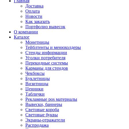
Главная
Доставка
Оплата
Новости
Как заказать
Портфолио вывесок
О компании
Каталог
Монетницы
Тейблтенты и менюхолдеры
Стенды информации
Уголки потребителя
Перекидные системы
Карманы для стендов
Чекбоксы
Буклетницы
Визитницы
Ценники
Таблички
Рекламные pos материалы
Вывески, баннеры
Световые короба
Световые буквы
Экраны-отражатели
Распродажа