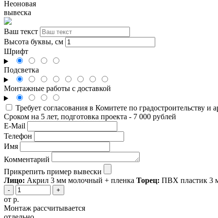
Неоновая
вывеска
Ваш текст
Высота буквы, см
Шрифт
Подсветка
Монтажные работы с доставкой
Требует согласования в Комитете по градостроительству и 
Сроком на 5 лет, подготовка проекта - 7 000 рублей
E-Mail
Телефон
Имя
Комментарий
Прикрепить пример вывески
Лицо:
Акрил 3 мм молочный + пленка
Торец:
ПВХ пластик 3 м
-
+
от
р.
Монтаж рассчитывается
отдельно