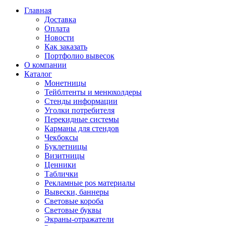
Главная
Доставка
Оплата
Новости
Как заказать
Портфолио вывесок
О компании
Каталог
Монетницы
Тейблтенты и менюхолдеры
Стенды информации
Уголки потребителя
Перекидные системы
Карманы для стендов
Чекбоксы
Буклетницы
Визитницы
Ценники
Таблички
Рекламные pos материалы
Вывески, баннеры
Световые короба
Световые буквы
Экраны-отражатели