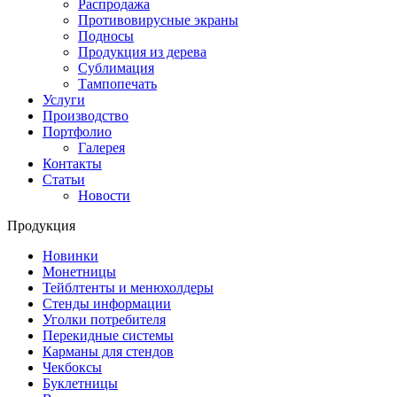
Распродажа
Противовирусные экраны
Подносы
Продукция из дерева
Сублимация
Тампопечать
Услуги
Производство
Портфолио
Галерея
Контакты
Статьи
Новости
Продукция
Новинки
Монетницы
Тейблтенты и менюхолдеры
Стенды информации
Уголки потребителя
Перекидные системы
Карманы для стендов
Чекбоксы
Буклетницы