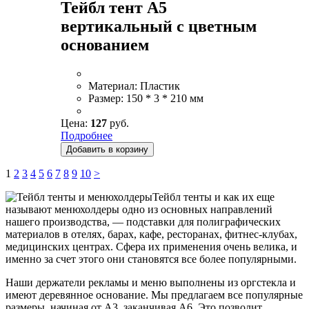
Тейбл тент А5
вертикальный с цветным
основанием
Материал:
Пластик
Размер:
150 * 3 * 210 мм
Цена:
127
руб.
Подробнее
Добавить в корзину
1
2
3
4
5
6
7
8
9
10
>
Тейбл тенты и как их еще
называют менюхолдеры одно из основных направлений
нашего производства, — подставки для полиграфических
материалов в отелях, барах, кафе, ресторанах, фитнес-клубах,
медицинских центрах. Сфера их применения очень велика, и
именно за счет этого они становятся все более популярными.
Наши держатели рекламы и меню выполнены из оргстекла и
имеют деревянное основание. Мы предлагаем все популярные
размеры, начиная от А3, заканчивая А6. Это позволит