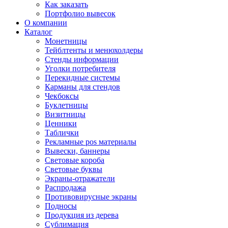
Как заказать
Портфолио вывесок
О компании
Каталог
Монетницы
Тейблтенты и менюхолдеры
Стенды информации
Уголки потребителя
Перекидные системы
Карманы для стендов
Чекбоксы
Буклетницы
Визитницы
Ценники
Таблички
Рекламные pos материалы
Вывески, баннеры
Световые короба
Световые буквы
Экраны-отражатели
Распродажа
Противовирусные экраны
Подносы
Продукция из дерева
Сублимация