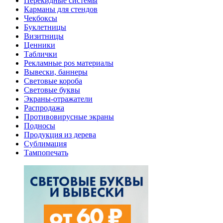
Перекидные системы
Карманы для стендов
Чекбоксы
Буклетницы
Визитницы
Ценники
Таблички
Рекламные pos материалы
Вывески, баннеры
Световые короба
Световые буквы
Экраны-отражатели
Распродажа
Противовирусные экраны
Подносы
Продукция из дерева
Сублимация
Тампопечать