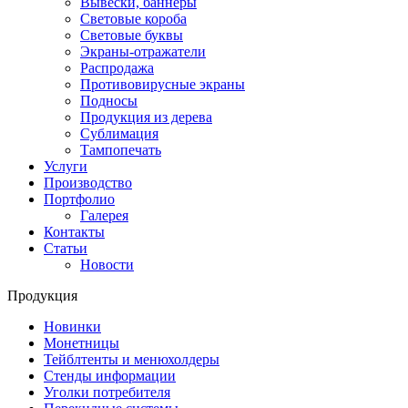
Вывески, баннеры
Световые короба
Световые буквы
Экраны-отражатели
Распродажа
Противовирусные экраны
Подносы
Продукция из дерева
Сублимация
Тампопечать
Услуги
Производство
Портфолио
Галерея
Контакты
Статьи
Новости
Продукция
Новинки
Монетницы
Тейблтенты и менюхолдеры
Стенды информации
Уголки потребителя