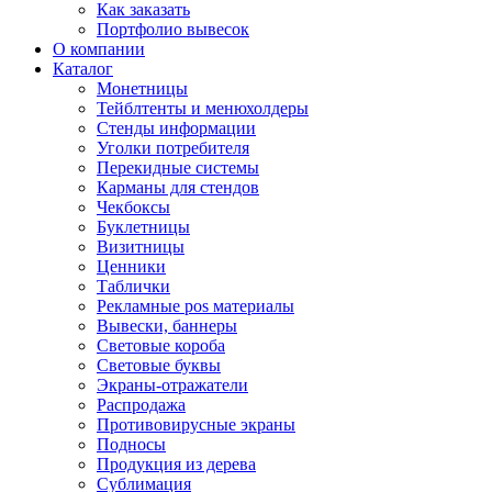
Как заказать
Портфолио вывесок
О компании
Каталог
Монетницы
Тейблтенты и менюхолдеры
Стенды информации
Уголки потребителя
Перекидные системы
Карманы для стендов
Чекбоксы
Буклетницы
Визитницы
Ценники
Таблички
Рекламные pos материалы
Вывески, баннеры
Световые короба
Световые буквы
Экраны-отражатели
Распродажа
Противовирусные экраны
Подносы
Продукция из дерева
Сублимация