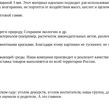
лщиной 3 мм. Этот материал идеально подходит для использован
возгоранию, не портится от воздействия масел, кислот и щелоче
етовой гамме.
реги природу, Сохраним экологию и др.
ериалов (например, распечаток законодательных актов, различн
вентными красками. Благодаря этому картинки не тускнеют, не 
ужающей среды. Наша компания производит и реализует качеств
ставка товаров выполняется по всей территории России.
ком саду: уголок дежурств, уголок воспитателя, наша группа, д
 оценили и родители. А это главное.