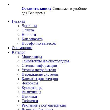
Оставить заявку
Свяжемся в удобное
для Вас время
Главная
Доставка
Оплата
Новости
Как заказать
Портфолио вывесок
О компании
Каталог
Монетницы
Тейблтенты и менюхолдеры
Стенды информации
Уголки потребителя
Перекидные системы
Карманы для стендов
Чекбоксы
Буклетницы
Визитницы
Ценники
Таблички
Рекламные pos материалы
Вывески, баннеры