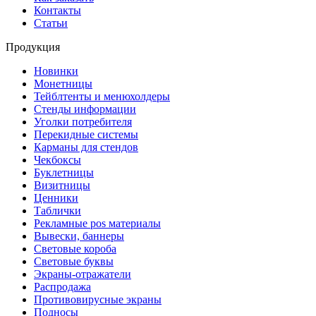
Контакты
Статьи
Продукция
Новинки
Монетницы
Тейблтенты и менюхолдеры
Стенды информации
Уголки потребителя
Перекидные системы
Карманы для стендов
Чекбоксы
Буклетницы
Визитницы
Ценники
Таблички
Рекламные pos материалы
Вывески, баннеры
Световые короба
Световые буквы
Экраны-отражатели
Распродажа
Противовирусные экраны
Подносы