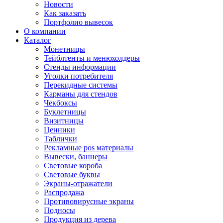
Новости
Как заказать
Портфолио вывесок
О компании
Каталог
Монетницы
Тейблтенты и менюхолдеры
Стенды информации
Уголки потребителя
Перекидные системы
Карманы для стендов
Чекбоксы
Буклетницы
Визитницы
Ценники
Таблички
Рекламные pos материалы
Вывески, баннеры
Световые короба
Световые буквы
Экраны-отражатели
Распродажа
Противовирусные экраны
Подносы
Продукция из дерева