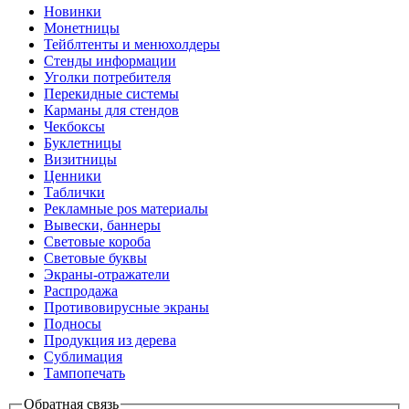
Новинки
Монетницы
Тейблтенты и менюхолдеры
Стенды информации
Уголки потребителя
Перекидные системы
Карманы для стендов
Чекбоксы
Буклетницы
Визитницы
Ценники
Таблички
Рекламные pos материалы
Вывески, баннеры
Световые короба
Световые буквы
Экраны-отражатели
Распродажа
Противовирусные экраны
Подносы
Продукция из дерева
Сублимация
Тампопечать
Обратная связь