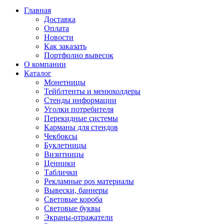
Главная
Доставка
Оплата
Новости
Как заказать
Портфолио вывесок
О компании
Каталог
Монетницы
Тейблтенты и менюхолдеры
Стенды информации
Уголки потребителя
Перекидные системы
Карманы для стендов
Чекбоксы
Буклетницы
Визитницы
Ценники
Таблички
Рекламные pos материалы
Вывески, баннеры
Световые короба
Световые буквы
Экраны-отражатели