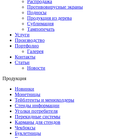
Распродажа
Противовирусные экраны
Подносы
Продукция из дерева
Сублимация
Тампопечать
Услуги
Производство
Портфолио
Галерея
Контакты
Статьи
Новости
Продукция
Новинки
Монетницы
Тейблтенты и менюхолдеры
Стенды информации
Уголки потребителя
Перекидные системы
Карманы для стендов
Чекбоксы
Буклетницы