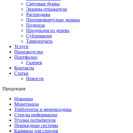
Световые буквы
Экраны-отражатели
Распродажа
Противовирусные экраны
Подносы
Продукция из дерева
Сублимация
Тампопечать
Услуги
Производство
Портфолио
Галерея
Контакты
Статьи
Новости
Продукция
Новинки
Монетницы
Тейблтенты и менюхолдеры
Стенды информации
Уголки потребителя
Перекидные системы
Карманы для стендов