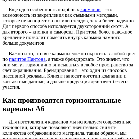
Еще одна особенность подобных
карманов
– это
возможность из закрепления как съемными методами,
которые не испортят стены или стендов, так и более надежно.
Для первого способа используется двухсторонний скотч. А
для второго – кнопки и саморезы. При этом, более надежное
крепление позволит помесить внутрь кармана намного
больше документов.
Важно и то, что все карманы можно окрасить в любой цвет
по
палитре Пантона
, а также брендировать. Это значит, что
они могут гармонично вписываться в любое пространство за
счет окрашивания. Брендирования – это один из способов
пассивной рекламы. Клиент наносит логотип компании и
контактные данные, а дальше продукция действует без его
участия.
Как производятся горизонтальные
карманы А6
Для изготовления карманов мы используем современные
технологии, которые позволяют значительно снизить
количества отбракованного материала. таким образом, мы
можем и уменьшить цену на продукцию, так как не требуется