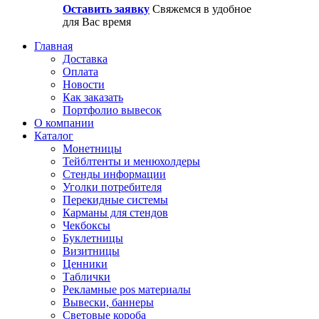
Оставить заявку
Свяжемся в удобное
для Вас время
Главная
Доставка
Оплата
Новости
Как заказать
Портфолио вывесок
О компании
Каталог
Монетницы
Тейблтенты и менюхолдеры
Стенды информации
Уголки потребителя
Перекидные системы
Карманы для стендов
Чекбоксы
Буклетницы
Визитницы
Ценники
Таблички
Рекламные pos материалы
Вывески, баннеры
Световые короба