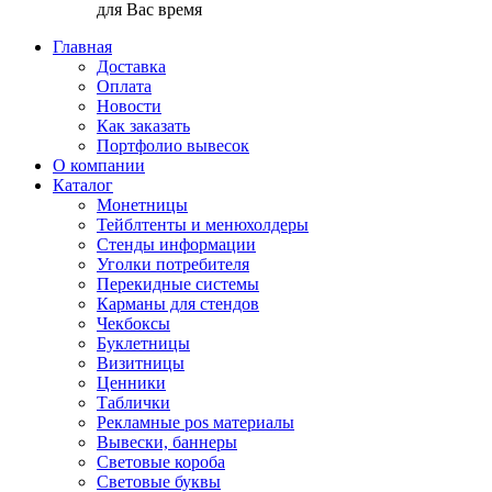
для Вас время
Главная
Доставка
Оплата
Новости
Как заказать
Портфолио вывесок
О компании
Каталог
Монетницы
Тейблтенты и менюхолдеры
Стенды информации
Уголки потребителя
Перекидные системы
Карманы для стендов
Чекбоксы
Буклетницы
Визитницы
Ценники
Таблички
Рекламные pos материалы
Вывески, баннеры
Световые короба
Световые буквы