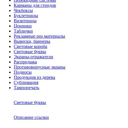
Перекидные системы
Карманы для стендов
Чекбоксы
Буклетницы
Визитницы
Ценники
Таблички
Рекламные pos материалы
Вывески, баннеры
Световые короба
Световые буквы
Экраны-отражатели
Распродажа
Противовирусные экраны
Подносы
Продукция из дерева
Сублимация
Тампопечать
Световые буквы
Описание ссылки