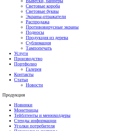
Вывески, баннеры
Световые короба
Световые буквы
Экраны-отражатели
Распродажа
Противовирусные экраны
Подносы
Продукция из дерева
Сублимация
Тампопечать
Услуги
Производство
Портфолио
Галерея
Контакты
Статьи
Новости
Продукция
Новинки
Монетницы
Тейблтенты и менюхолдеры
Стенды информации
Уголки потребителя