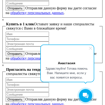
Отправляя данную форму вы даете согласие
Отправить
на
обработку персональных данных
.
×
Купить в 1 клик
Оставьте заявку и наши специалисты
свяжутся с Вами в ближайшее время!
Отправляя данную форму вы даете согласие
Отправить
на
обработку персональных данных
.
Анастасия
×
Здравствуйте! Готова помочь
Пригласить на тендер
Оставьте заявку и наши
Вам. Напишите мне, если у
специалисты свяжутся с Вами в ближайшее время!
вас появятся вопросы.
Отправляя данную форму вы даете согласие
Отправить
на
обработку персональных данных
.