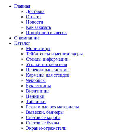
Главная
Доставка
Оплата
Новости
Как заказать
Портфолио вывесок
О компании
Каталог
Монетницы
Тейблтенты и менюхолдеры
Стенды информации
Уголки потребителя
Перекидные системы
Карманы для стендов
Чекбоксы
Буклетницы
Визитницы
Ценники
Таблички
Рекламные pos материалы
Вывески, баннеры
Световые короба
Световые буквы
Экраны-отражатели