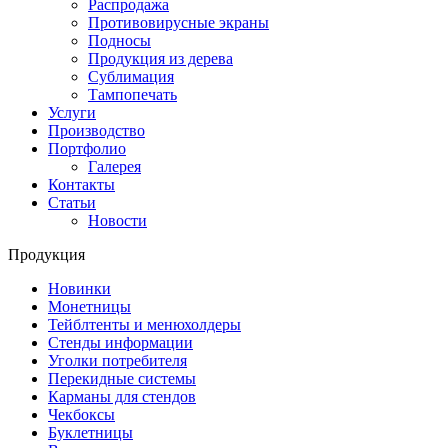
Распродажа
Противовирусные экраны
Подносы
Продукция из дерева
Сублимация
Тампопечать
Услуги
Производство
Портфолио
Галерея
Контакты
Статьи
Новости
Продукция
Новинки
Монетницы
Тейблтенты и менюхолдеры
Стенды информации
Уголки потребителя
Перекидные системы
Карманы для стендов
Чекбоксы
Буклетницы