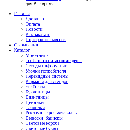
для Вас время
Главная
Доставка
Оплата
Новости
Как заказать
Портфолио вывесок
О компании
Каталог
Монетницы
Тейблтенты и менюхолдеры
Стенды информации
Уголки потребителя
Перекидные системы
Карманы для стендов
Чекбоксы
Буклетницы
Визитницы
Ценники
Таблички
Рекламные pos материалы
Вывески, баннеры
Световые короба
Световые буквы