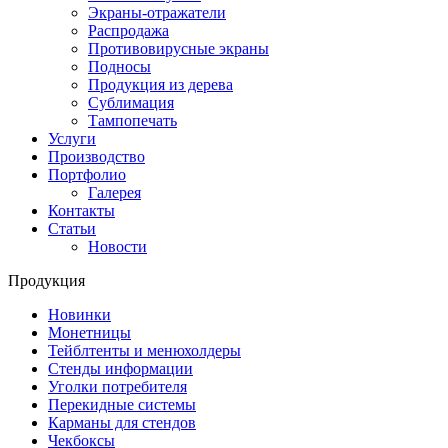
Экраны-отражатели
Распродажа
Противовирусные экраны
Подносы
Продукция из дерева
Сублимация
Тампопечать
Услуги
Производство
Портфолио
Галерея
Контакты
Статьи
Новости
Продукция
Новинки
Монетницы
Тейблтенты и менюхолдеры
Стенды информации
Уголки потребителя
Перекидные системы
Карманы для стендов
Чекбоксы