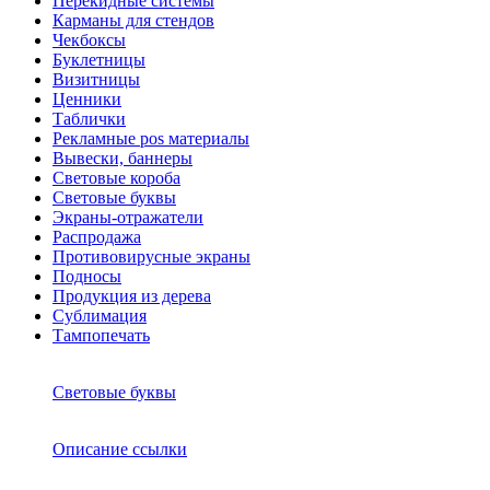
Перекидные системы
Карманы для стендов
Чекбоксы
Буклетницы
Визитницы
Ценники
Таблички
Рекламные pos материалы
Вывески, баннеры
Световые короба
Световые буквы
Экраны-отражатели
Распродажа
Противовирусные экраны
Подносы
Продукция из дерева
Сублимация
Тампопечать
Световые буквы
Описание ссылки