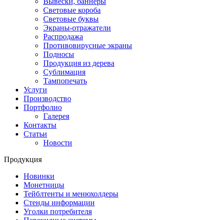
Вывески, баннеры
Световые короба
Световые буквы
Экраны-отражатели
Распродажа
Противовирусные экраны
Подносы
Продукция из дерева
Сублимация
Тампопечать
Услуги
Производство
Портфолио
Галерея
Контакты
Статьи
Новости
Продукция
Новинки
Монетницы
Тейблтенты и менюхолдеры
Стенды информации
Уголки потребителя