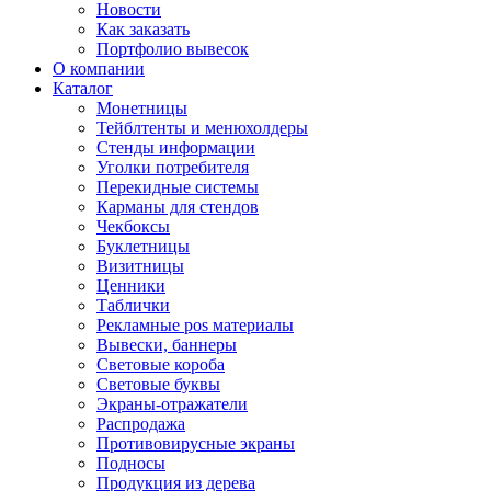
Новости
Как заказать
Портфолио вывесок
О компании
Каталог
Монетницы
Тейблтенты и менюхолдеры
Стенды информации
Уголки потребителя
Перекидные системы
Карманы для стендов
Чекбоксы
Буклетницы
Визитницы
Ценники
Таблички
Рекламные pos материалы
Вывески, баннеры
Световые короба
Световые буквы
Экраны-отражатели
Распродажа
Противовирусные экраны
Подносы
Продукция из дерева