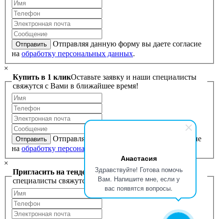
Отправляя данную форму вы даете согласие
Отправить
на
обработку персональных данных
.
×
Купить в 1 клик
Оставьте заявку и наши специалисты
свяжутся с Вами в ближайшее время!
Отправляя данную форму вы даете согласие
Отправить
на
обработку персональных данных
.
Анастасия
×
Здравствуйте! Готова помочь
Пригласить на тендер
Оставьте заявку и наши
Вам. Напишите мне, если у
специалисты свяжутся с Вами в ближайшее время!
вас появятся вопросы.