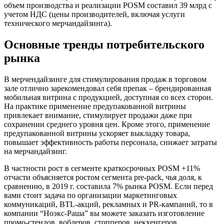
объем производства и реализации POSM составил 39 млрд с
учетом НДС (цены производителей, включая услуги
технического мерчандайзинга).
Основные тренды потребительского
рынка
В мерчендайзинге для стимулирования продаж в торговом
зале отлично зарекомендовал себя препак – брендированная
мобильная витрина с продукцией, доступная со всех сторон.
На практике применение предупакованной витрины
привлекает внимание, стимулирует продажи даже при
сохранении среднего уровня цен. Кроме этого, применение
предупакованной витрины ускоряет выкладку товара,
повышает эффективность работы персонала, снижает затраты
на мерчандайзинг.
В частности рост в сегменте краткосрочных POSM +11%
отчасти объясняется ростом сегмента pre-pack, чья доля, к
сравнению, в 2019 г. составила 7% рынка POSM. Если перед
вами стоит задача по организации маркетинговых
коммуникаций, BTL-акций, рекламных и PR-кампаний, то в
компании “Ноэкс-Раша” вы можете заказать изготовление
промо-стендов, воблеров, стопперов, некхенгеров,