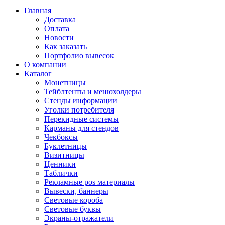
Главная
Доставка
Оплата
Новости
Как заказать
Портфолио вывесок
О компании
Каталог
Монетницы
Тейблтенты и менюхолдеры
Стенды информации
Уголки потребителя
Перекидные системы
Карманы для стендов
Чекбоксы
Буклетницы
Визитницы
Ценники
Таблички
Рекламные pos материалы
Вывески, баннеры
Световые короба
Световые буквы
Экраны-отражатели