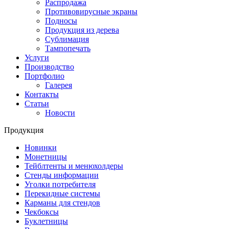
Распродажа
Противовирусные экраны
Подносы
Продукция из дерева
Сублимация
Тампопечать
Услуги
Производство
Портфолио
Галерея
Контакты
Статьи
Новости
Продукция
Новинки
Монетницы
Тейблтенты и менюхолдеры
Стенды информации
Уголки потребителя
Перекидные системы
Карманы для стендов
Чекбоксы
Буклетницы