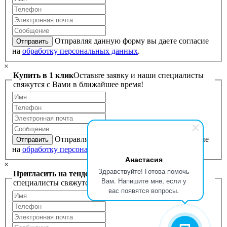
Отправляя данную форму вы даете согласие
Отправить
на
обработку персональных данных
.
×
Купить в 1 клик
Оставьте заявку и наши специалисты
свяжутся с Вами в ближайшее время!
Отправляя данную форму вы даете согласие
Отправить
на
обработку персональных данных
.
Анастасия
×
Здравствуйте! Готова помочь
Пригласить на тендер
Оставьте заявку и наши
Вам. Напишите мне, если у
специалисты свяжутся с Вами в ближайшее время!
вас появятся вопросы.