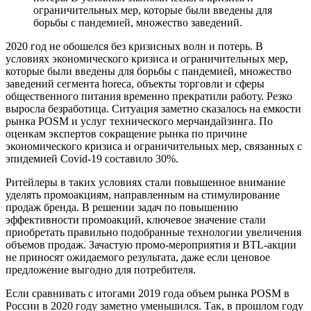
ограничительных мер, которые были введены для
борьбы с пандемией, множество заведений.
2020 год не обошелся без кризисных волн и потерь. В
условиях экономического кризиса и ограничительных мер,
которые были введены для борьбы с пандемией, множество
заведений сегмента horeca, объекты торговли и сферы
общественного питания временно прекратили работу. Резко
выросла безработица. Ситуация заметно сказалось на емкости
рынка POSM и услуг технического мерчандайзинга. По
оценкам экспертов сокращение рынка по причине
экономического кризиса и ограничительных мер, связанных с
эпидемией Covid-19 составило 30%.
Ритейлеры в таких условиях стали повышенное внимание
уделять промоакциям, направленным на стимулирование
продаж бренда. В решении задач по повышению
эффективности промоакций, ключевое значение стали
приобретать правильно подобранные технологии увеличения
объемов продаж. Зачастую промо-мероприятия и BTL-акции
не приносят ожидаемого результата, даже если ценовое
предложение выгодно для потребителя.
Если сравнивать с итогами 2019 года объем рынка POSM в
России в 2020 году заметно уменьшился. Так, в прошлом году