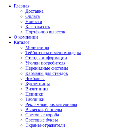
Главная
Доставка
Оплата
Новости
Как заказать
Портфолио вывесок
О компании
Каталог
Монетницы
Тейблтенты и менюхолдеры
Стенды информации
Уголки потребителя
Перекидные системы
Карманы для стендов
Чекбоксы
Буклетницы
Визитницы
Ценники
Таблички
Рекламные pos материалы
Вывески, баннеры
Световые короба
Световые буквы
Экраны-отражатели