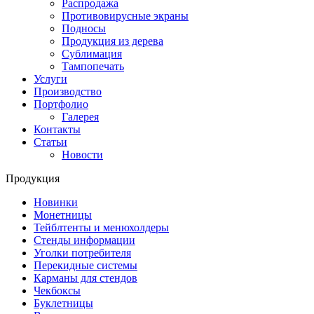
Распродажа
Противовирусные экраны
Подносы
Продукция из дерева
Сублимация
Тампопечать
Услуги
Производство
Портфолио
Галерея
Контакты
Статьи
Новости
Продукция
Новинки
Монетницы
Тейблтенты и менюхолдеры
Стенды информации
Уголки потребителя
Перекидные системы
Карманы для стендов
Чекбоксы
Буклетницы