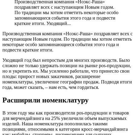
Производственная компания «Ноэкс-Раша»
поздравляет всех с наступающим Новым годом.
По традиции мы хотим отметить некоторые особо
запоминающиеся события этого года и подвести
краткие итоги. Уходящий...
Производственная компания «Ноэкс-Раша» поздравляет всех с
наступающим Новым годом. По традиции мы хотим отметить
некоторые особо запоминающиеся события этого года и
подвести краткие итоги.
Уходящий год был непростым для многих производств. Было
сложно не только удержать позиции на рынке pos-продукции,
но и укрепить их. Мы усиленно работали, что принесло свои
плоды: прирост новых заказчиков, расширение
номенклатуры, увеличение географии продаж. Подводя итоги
года, может сказать, – нам есть, чем гордиться.
Расширили номенклатуру
В этом году мы как производители pos-продукции и товаров
для мерчендайзинга на 25% увеличили объем выпускаемых
изделий. Наша номенклатура пополнилась такими
позициями, относимыми к категории кросс-мерчандайзинга
как: мобайлы, стопперы, диспенсерами для сыпучих