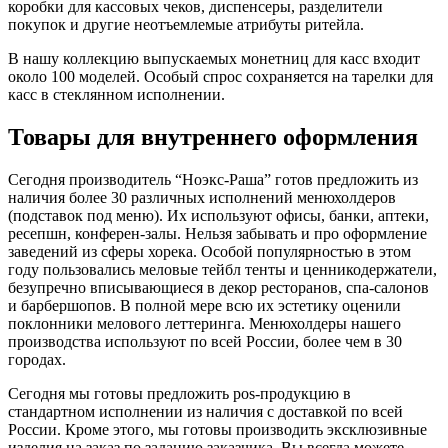
коробки для кассовых чеков, диспенсеры, разделители
покупок и другие неотъемлемые атрибуты ритейла.
В нашу коллекцию выпускаемых монетниц для касс входит
около 100 моделей. Особый спрос сохраняется на тарелки для
касс в стеклянном исполнении.
Товары для внутреннего оформления
Сегодня производитель “Ноэкс-Раша” готов предложить из
наличия более 30 различных исполнений менюхолдеров
(подставок под меню). Их используют офисы, банки, аптеки,
ресепшн, конферен-залы. Нельзя забывать и про оформление
заведений из сферы хорека. Особой популярностью в этом
году пользовались меловые тейбл тенты и ценникодержатели,
безупречно вписывающиеся в декор ресторанов, спа-салонов
и барбершопов. В полной мере всю их эстетику оценили
поклонники мелового леттеринга. Менюхолдеры нашего
производства используют по всей России, более чем в 30
городах.
Сегодня мы готовы предложить pos-продукцию в
стандартном исполнении из наличия с доставкой по всей
России. Кроме этого, мы готовы производить эксклюзивные
изделия на заказ по заданию заказчика. Вы всегда можете