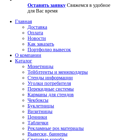
Оставить заявку
Свяжемся в удобное
для Вас время
Главная
Доставка
Оплата
Новости
Как заказать
Портфолио вывесок
О компании
Каталог
Монетницы
Тейблтенты и менюхолдеры
Стенды информации
Уголки потребителя
Перекидные системы
Карманы для стендов
Чекбоксы
Буклетницы
Визитницы
Ценники
Таблички
Рекламные pos материалы
Вывески, баннеры
Световые короба