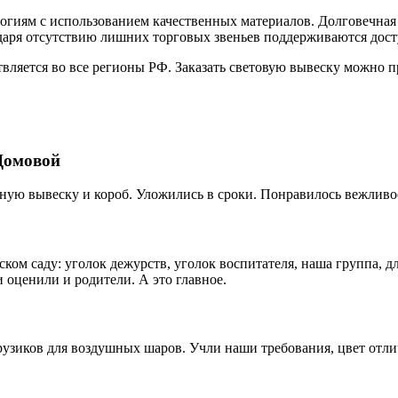
гиям с использованием качественных материалов. Долговечная
даря отсутствию лишних торговых звеньев поддерживаются дос
твляется во все регионы РФ. Заказать световую вывеску можно п
Домовой
ную вывеску и короб. Уложились в сроки. Понравилось вежливо
ком саду: уголок дежурств, уголок воспитателя, наша группа, д
 оценили и родители. А это главное.
рузиков для воздушных шаров. Учли наши требования, цвет отл