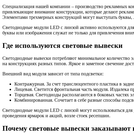
Специализация нашей компании – производство рекламных конс
привлекающие внимание конструкции, которые делают рекламир
Элементами трехмерных конструкций могут выступать буквы, ло
Светодиодные модули LED с линзой активно используются для 
буквы или изображения служат не только для привлечения вни
Где используются световые вывески
Светодиодные вывески потребляют минимальное количество эле
на конструкциях разных типов. Яркое и заметное свечение дост
Внешний вид модуля зависит от типа подсветки:
Контражурная. За счет транслюцентного пластика в задне
Лицевая. Светится фронтальная часть модуля. Издалека 
Торцевая. Светодиоды располагаются в боковых частях э
Комбинированная. Сочетает в себе разные способы подсв
Светодиодные модули LED с линзой могут использоваться для 
проведения ярмарок и акций, возле стоек ресепшин.
Почему световые вывески заказывают 