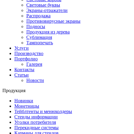
Световые буквы
Экраны-отражатели
Распродажа
Противовирусные экраны
Подносы
Продукция из дерева
Сублимация
Тампопечать
Услуги
Производство
Портфолио
Галерея
Контакты
Статьи
Новости
Продукция
Новинки
Монетницы
Тейблтенты и менюхолдеры
Стенды информации
Уголки потребителя
Перекидные системы
Карманы для стендов