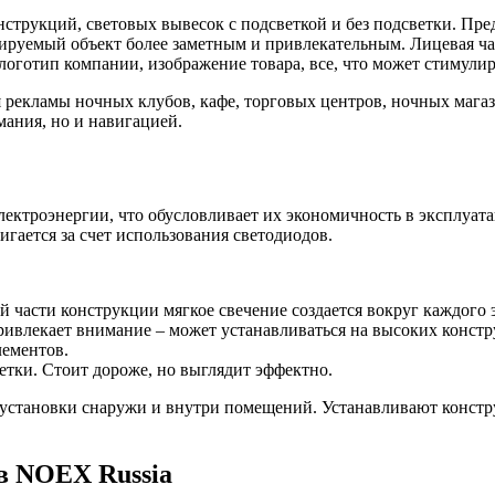
трукций, световых вывесок с подсветкой и без подсветки. Пре
уемый объект более заметным и привлекательным. Лицевая част
готип компании, изображение товара, все, что может стимулиро
рекламы ночных клубов, кафе, торговых центров, ночных магази
мания, но и навигацией.
ктроэнергии, что обусловливает их экономичность в эксплуата
игается за счет использования светодиодов.
й части конструкции мягкое свечение создается вокруг каждого
привлекает внимание – может устанавливаться на высоких констр
лементов.
етки. Стоит дороже, но выглядит эффектно.
установки снаружи и внутри помещений. Устанавливают констру
в NOEX Russia