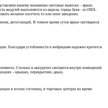
дставляем вашему вниманию световые вывески – яркие,
ь модулей выполняется из акрила, торцы букв - из ПВХ.
вать желание посетить то или иное заведение.
нов, автостанций. В темное время суток яркие светящиеся
ции. Благодаря устойчивости к вибрациям надежно крепится
 элемента. Стильно и аккуратно смотрятся внутри помещений.
укциях – крышах, перекрытиях, арках.
кции в холлах гостиниц, в торговых центрах во время