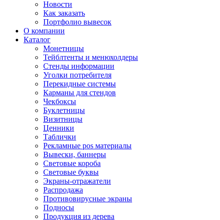
Новости
Как заказать
Портфолио вывесок
О компании
Каталог
Монетницы
Тейблтенты и менюхолдеры
Стенды информации
Уголки потребителя
Перекидные системы
Карманы для стендов
Чекбоксы
Буклетницы
Визитницы
Ценники
Таблички
Рекламные pos материалы
Вывески, баннеры
Световые короба
Световые буквы
Экраны-отражатели
Распродажа
Противовирусные экраны
Подносы
Продукция из дерева