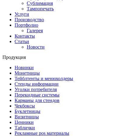
Сублимация
Тампопечать
Услуги
Производство
Портфолио
Галерея
Контакты
Статьи
Новости
Продукция
Новинки
Монетницы
Тейблтенты и менюхолдеры
Стенды информации
Уголки потребителя
Перекидные системы
Карманы для стендов
Чекбоксы
Буклетницы
Визитницы
Ценники
Таблички
Рекламные pos материалы