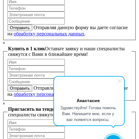
Отправляя данную форму вы даете согласие
Отправить
на
обработку персональных данных
.
×
Купить в 1 клик
Оставьте заявку и наши специалисты
свяжутся с Вами в ближайшее время!
Отправляя данную форму вы даете согласие
Отправить
на
обработку персональных данных
.
Анастасия
×
Здравствуйте! Готова помочь
Пригласить на тендер
Оставьте заявку и наши
Вам. Напишите мне, если у
специалисты свяжутся с Вами в ближайшее время!
вас появятся вопросы.