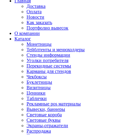
Главная
Доставка
Оплата
Новости
Как заказать
Портфолио вывесок
О компании
Каталог
Монетницы
Тейблтенты и менюхолдеры
Стенды информации
Уголки потребителя
Перекидные системы
Карманы для стендов
Чекбоксы
Буклетницы
Визитницы
Ценники
Таблички
Рекламные pos материалы
Вывески, баннеры
Световые короба
Световые буквы
Экраны-отражатели
Распродажа