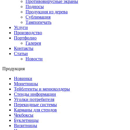
Противовирусные экраны
Подносы
Продукция из дерева
Сублимация
Тампопечать
Услуги
Производство
Портфолио
Галерея
Контакты
Статьи
Новости
Продукция
Новинки
Монетницы
Тейблтенты и менюхолдеры
Стенды информации
Уголки потребителя
Перекидные системы
Карманы для стендов
Чекбоксы
Буклетницы
Визитницы