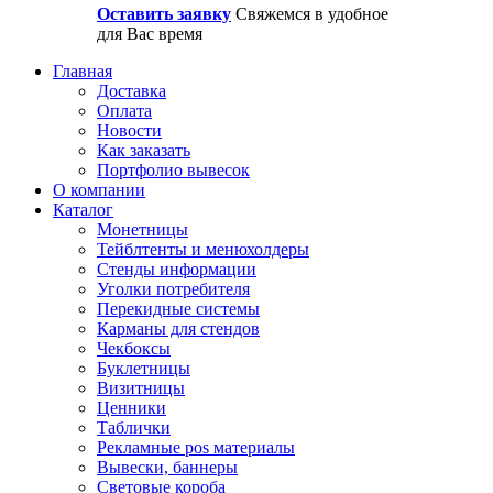
Оставить заявку
Свяжемся в удобное
для Вас время
Главная
Доставка
Оплата
Новости
Как заказать
Портфолио вывесок
О компании
Каталог
Монетницы
Тейблтенты и менюхолдеры
Стенды информации
Уголки потребителя
Перекидные системы
Карманы для стендов
Чекбоксы
Буклетницы
Визитницы
Ценники
Таблички
Рекламные pos материалы
Вывески, баннеры
Световые короба