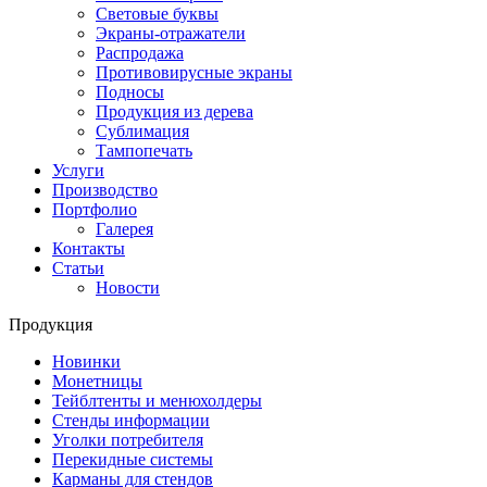
Световые буквы
Экраны-отражатели
Распродажа
Противовирусные экраны
Подносы
Продукция из дерева
Сублимация
Тампопечать
Услуги
Производство
Портфолио
Галерея
Контакты
Статьи
Новости
Продукция
Новинки
Монетницы
Тейблтенты и менюхолдеры
Стенды информации
Уголки потребителя
Перекидные системы
Карманы для стендов