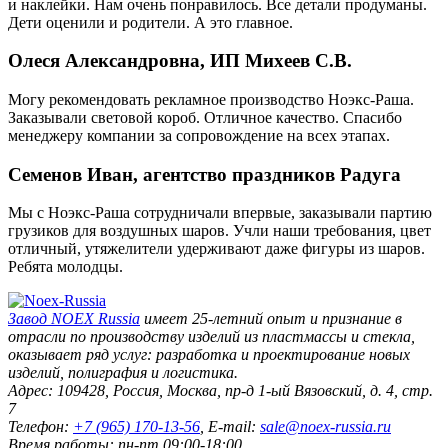
и наклейки. Нам очень понравилось. Все детали продуманы.
Дети оценили и родители. А это главное.
Олеся Александровна, ИП Михеев С.В.
Могу рекомендовать рекламное производство Ноэкс-Раша.
Заказывали световой короб. Отличное качество. Спасибо
менеджеру компании за сопровождение на всех этапах.
Семенов Иван, агентство праздников Радуга
Мы с Ноэкс-Раша сотрудничали впервые, заказывали партию
грузиков для воздушных шаров. Учли наши требования, цвет
отличный, утяжелители удерживают даже фигуры из шаров.
Ребята молодцы.
Завод
NOEX Russia
имеет 25-летний опыт и признание в
отрасли по производству изделий из пластмассы и стекла,
оказывает ряд услуг: разработка и проектирование новых
изделий, полиграфия и логистика.
Адрес:
109428
,
Россия
,
Москва
,
пр-д 1-ый Вязовский, д. 4, стр.
7
Телефон:
+7 (965) 170-13-56
, E-mail:
sale@noex-russia.ru
Время работы:
пн-пт 09:00-18:00