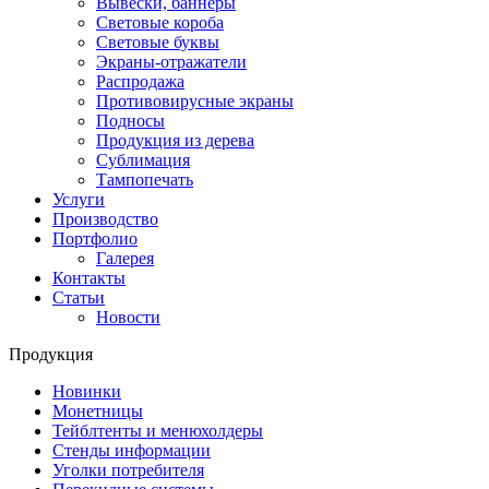
Вывески, баннеры
Световые короба
Световые буквы
Экраны-отражатели
Распродажа
Противовирусные экраны
Подносы
Продукция из дерева
Сублимация
Тампопечать
Услуги
Производство
Портфолио
Галерея
Контакты
Статьи
Новости
Продукция
Новинки
Монетницы
Тейблтенты и менюхолдеры
Стенды информации
Уголки потребителя