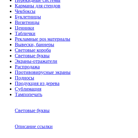
Перекидные системы
Карманы для стендов
Чекбоксы
Буклетницы
Визитницы
Ценники
Таблички
Рекламные pos материалы
Вывески, баннеры
Световые короба
Световые буквы
Экраны-отражатели
Распродажа
Противовирусные экраны
Подносы
Продукция из дерева
Сублимация
Тампопечать
Световые буквы
Описание ссылки