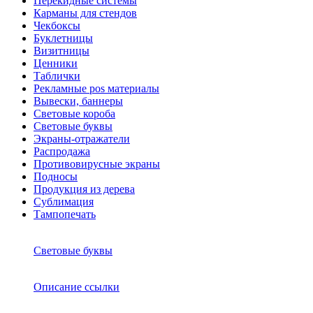
Перекидные системы
Карманы для стендов
Чекбоксы
Буклетницы
Визитницы
Ценники
Таблички
Рекламные pos материалы
Вывески, баннеры
Световые короба
Световые буквы
Экраны-отражатели
Распродажа
Противовирусные экраны
Подносы
Продукция из дерева
Сублимация
Тампопечать
Световые буквы
Описание ссылки