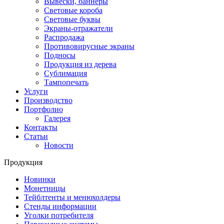
Вывески, баннеры
Световые короба
Световые буквы
Экраны-отражатели
Распродажа
Противовирусные экраны
Подносы
Продукция из дерева
Сублимация
Тампопечать
Услуги
Производство
Портфолио
Галерея
Контакты
Статьи
Новости
Продукция
Новинки
Монетницы
Тейблтенты и менюхолдеры
Стенды информации
Уголки потребителя