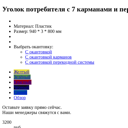
Уголок потребителя с 7 карманами и п
Материал:
Пластик
Размер:
940 * 3 * 800 мм
Выбрать окантовку:
С окантовкой
С окантовкой карманов
С окантовкой перекидной системы
Желтый
Зелёный
Красный
Чёрный
Синий
Обзор
Оставьте заявку прямо сейчас.
Наши менеджеры свяжутся с вами.
3200
руб.