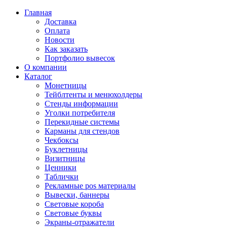
Главная
Доставка
Оплата
Новости
Как заказать
Портфолио вывесок
О компании
Каталог
Монетницы
Тейблтенты и менюхолдеры
Стенды информации
Уголки потребителя
Перекидные системы
Карманы для стендов
Чекбоксы
Буклетницы
Визитницы
Ценники
Таблички
Рекламные pos материалы
Вывески, баннеры
Световые короба
Световые буквы
Экраны-отражатели