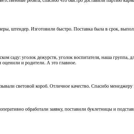
ветственные ребята, спасибо что быстро доставили партию кар
еры, штендер. Изготовили быстро. Поставка была в срок, выпол
ком саду: уголок дежурств, уголок воспитателя, наша группа, д
 оценили и родители. А это главное.
зывали световой короб. Отличное качество. Спасибо менеджеру 
оперативно обработали заявку, поставили буклетницы и подстав