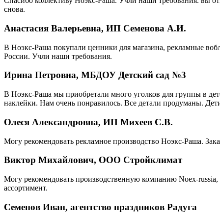
Спасибо коллективу Ноэкс-Раша. Учли наши требования. вы от
снова.
Анастасия Валерьевна, ИП Семенова А.И.
В Ноэкс-Раша покупали ценники для магазина, рекламные вобл
России. Учли наши требования.
Ирина Петровна, МБДОУ Детский сад №3
В Ноэкс-Раша мы приобретали много уголков для группы в детс
наклейки. Нам очень понравилось. Все детали продуманы. Дети
Олеся Александровна, ИП Михеев С.В.
Могу рекомендовать рекламное производство Ноэкс-Раша. Зака
Виктор Михайлович, ООО Стройклимат
Могу рекомендовать производственную компанию Noex-russia, 
ассортимент.
Семенов Иван, агентство праздников Радуга