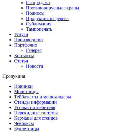
Распродажа
Противовирусные экраны
Подносы
Продукция из дерева
Сублимация
Тампопечать
Услуги
Производство
Портфолио
Галерея
Контакты
Статьи
Новости
Продукция
Новинки
Монетницы
Тейблтенты и менюхолдеры
Стенды информации
Уголки потребителя
Перекидные системы
Карманы для стендов
Чекбоксы
Буклетницы