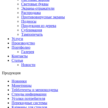
Световые буквы
Экраны-отражатели
Распродажа
Противовирусные экраны
Подносы
Продукция из дерева
Сублимация
Тампопечать
Услуги
Производство
Портфолио
Галерея
Контакты
Статьи
Новости
Продукция
Новинки
Монетницы
Тейблтенты и менюхолдеры
Стенды информации
Уголки потребителя
Перекидные системы
Карманы для стендов