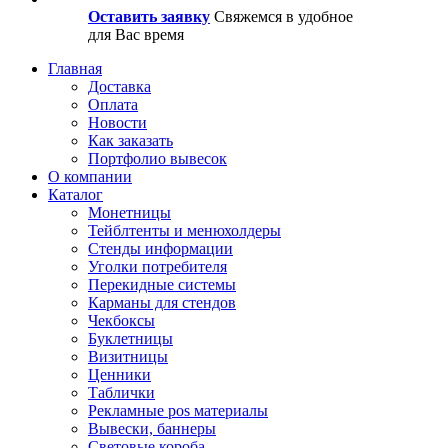
Оставить заявку
Свяжемся в удобное
для Вас время
Главная
Доставка
Оплата
Новости
Как заказать
Портфолио вывесок
О компании
Каталог
Монетницы
Тейблтенты и менюхолдеры
Стенды информации
Уголки потребителя
Перекидные системы
Карманы для стендов
Чекбоксы
Буклетницы
Визитницы
Ценники
Таблички
Рекламные pos материалы
Вывески, баннеры
Световые короба