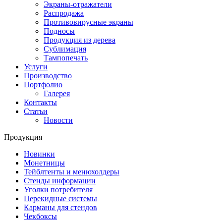
Экраны-отражатели
Распродажа
Противовирусные экраны
Подносы
Продукция из дерева
Сублимация
Тампопечать
Услуги
Производство
Портфолио
Галерея
Контакты
Статьи
Новости
Продукция
Новинки
Монетницы
Тейблтенты и менюхолдеры
Стенды информации
Уголки потребителя
Перекидные системы
Карманы для стендов
Чекбоксы