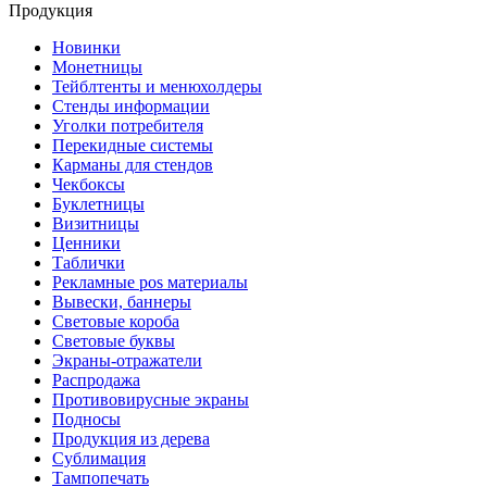
Продукция
Новинки
Монетницы
Тейблтенты и менюхолдеры
Стенды информации
Уголки потребителя
Перекидные системы
Карманы для стендов
Чекбоксы
Буклетницы
Визитницы
Ценники
Таблички
Рекламные pos материалы
Вывески, баннеры
Световые короба
Световые буквы
Экраны-отражатели
Распродажа
Противовирусные экраны
Подносы
Продукция из дерева
Сублимация
Тампопечать