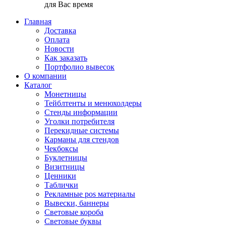
для Вас время
Главная
Доставка
Оплата
Новости
Как заказать
Портфолио вывесок
О компании
Каталог
Монетницы
Тейблтенты и менюхолдеры
Стенды информации
Уголки потребителя
Перекидные системы
Карманы для стендов
Чекбоксы
Буклетницы
Визитницы
Ценники
Таблички
Рекламные pos материалы
Вывески, баннеры
Световые короба
Световые буквы