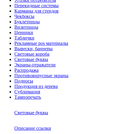
Уголки потребителя
Перекидные системы
Карманы для стендов
Чекбоксы
Буклетницы
Визитницы
Ценники
Таблички
Рекламные pos материалы
Вывески, баннеры
Световые короба
Световые буквы
Экраны-отражатели
Распродажа
Противовирусные экраны
Подносы
Продукция из дерева
Сублимация
Тампопечать
Световые буквы
Описание ссылки