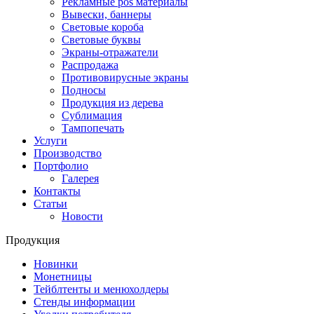
Рекламные pos материалы
Вывески, баннеры
Световые короба
Световые буквы
Экраны-отражатели
Распродажа
Противовирусные экраны
Подносы
Продукция из дерева
Сублимация
Тампопечать
Услуги
Производство
Портфолио
Галерея
Контакты
Статьи
Новости
Продукция
Новинки
Монетницы
Тейблтенты и менюхолдеры
Стенды информации