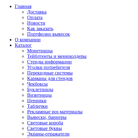
Главная
Доставка
Оплата
Новости
Как заказать
Портфолио вывесок
О компании
Каталог
Монетницы
Тейблтенты и менюхолдеры
Стенды информации
Уголки потребителя
Перекидные системы
Карманы для стендов
Чекбоксы
Буклетницы
Визитницы
Ценники
Таблички
Рекламные pos материалы
Вывески, баннеры
Световые короба
Световые буквы
Экраны-отражатели