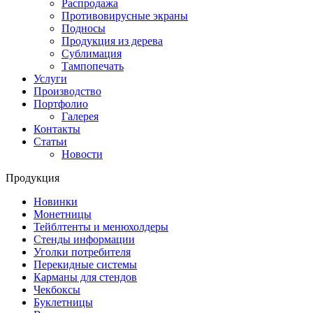
Распродажа
Противовирусные экраны
Подносы
Продукция из дерева
Сублимация
Тампопечать
Услуги
Производство
Портфолио
Галерея
Контакты
Статьи
Новости
Продукция
Новинки
Монетницы
Тейблтенты и менюхолдеры
Стенды информации
Уголки потребителя
Перекидные системы
Карманы для стендов
Чекбоксы
Буклетницы