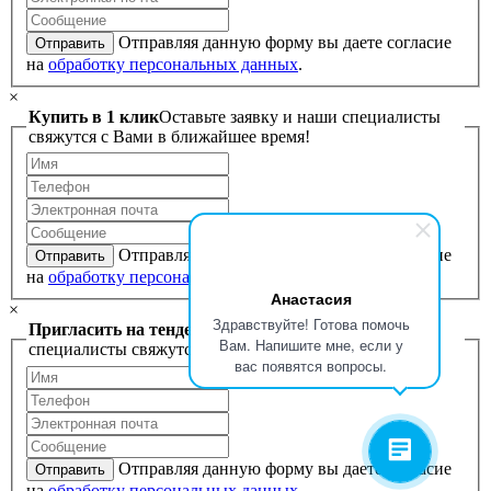
Отправляя данную форму вы даете согласие
Отправить
на
обработку персональных данных
.
×
Купить в 1 клик
Оставьте заявку и наши специалисты
свяжутся с Вами в ближайшее время!
Отправляя данную форму вы даете согласие
Отправить
на
обработку персональных данных
.
Анастасия
×
Здравствуйте! Готова помочь
Пригласить на тендер
Оставьте заявку и наши
Вам. Напишите мне, если у
специалисты свяжутся с Вами в ближайшее время!
вас появятся вопросы.
Отправляя данную форму вы даете согласие
Отправить
на
обработку персональных данных
.