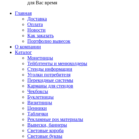
для Вас время
Главная
Доставка
Оплата
Новости
Как заказать
Портфолио вывесок
О компании
Каталог
Монетницы
Тейблтенты и менюхолдеры
Стенды информации
Уголки потребителя
Перекидные системы
Карманы для стендов
Чекбоксы
Буклетницы
Визитницы
Ценники
Таблички
Рекламные pos материалы
Вывески, баннеры
Световые короба
Световые буквы