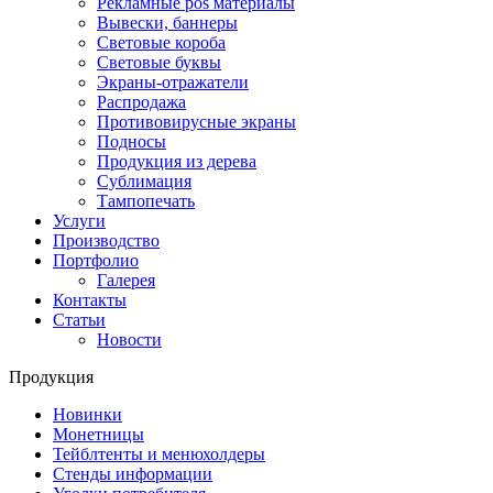
Рекламные pos материалы
Вывески, баннеры
Световые короба
Световые буквы
Экраны-отражатели
Распродажа
Противовирусные экраны
Подносы
Продукция из дерева
Сублимация
Тампопечать
Услуги
Производство
Портфолио
Галерея
Контакты
Статьи
Новости
Продукция
Новинки
Монетницы
Тейблтенты и менюхолдеры
Стенды информации