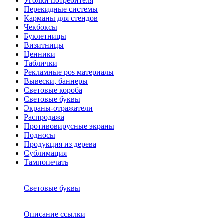
Уголки потребителя
Перекидные системы
Карманы для стендов
Чекбоксы
Буклетницы
Визитницы
Ценники
Таблички
Рекламные pos материалы
Вывески, баннеры
Световые короба
Световые буквы
Экраны-отражатели
Распродажа
Противовирусные экраны
Подносы
Продукция из дерева
Сублимация
Тампопечать
Световые буквы
Описание ссылки