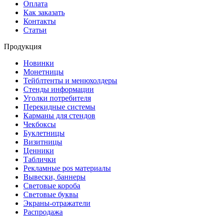
Оплата
Как заказать
Контакты
Статьи
Продукция
Новинки
Монетницы
Тейблтенты и менюхолдеры
Стенды информации
Уголки потребителя
Перекидные системы
Карманы для стендов
Чекбоксы
Буклетницы
Визитницы
Ценники
Таблички
Рекламные pos материалы
Вывески, баннеры
Световые короба
Световые буквы
Экраны-отражатели
Распродажа