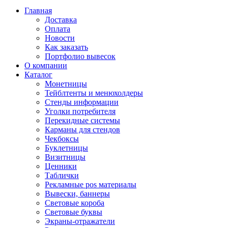
Главная
Доставка
Оплата
Новости
Как заказать
Портфолио вывесок
О компании
Каталог
Монетницы
Тейблтенты и менюхолдеры
Стенды информации
Уголки потребителя
Перекидные системы
Карманы для стендов
Чекбоксы
Буклетницы
Визитницы
Ценники
Таблички
Рекламные pos материалы
Вывески, баннеры
Световые короба
Световые буквы
Экраны-отражатели