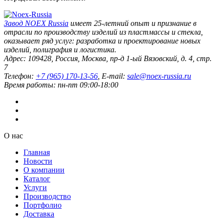
Завод
NOEX Russia
имеет 25-летний опыт и признание в
отрасли по производству изделий из пластмассы и стекла,
оказывает ряд услуг: разработка и проектирование новых
изделий, полиграфия и логистика.
Адрес:
109428
,
Россия
,
Москва
,
пр-д 1-ый Вязовский, д. 4, стр.
7
Телефон:
+7 (965) 170-13-56
, E-mail:
sale@noex-russia.ru
Время работы:
пн-пт 09:00-18:00
О нас
Главная
Новости
О компании
Каталог
Услуги
Производство
Портфолио
Доставка