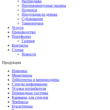
Распродажа
Противовирусные экраны
Подносы
Продукция из дерева
Сублимация
Тампопечать
Услуги
Производство
Портфолио
Галерея
Контакты
Статьи
Новости
Продукция
Новинки
Монетницы
Тейблтенты и менюхолдеры
Стенды информации
Уголки потребителя
Перекидные системы
Карманы для стендов
Чекбоксы
Буклетницы