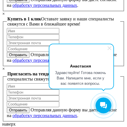
на
обработку персональных данных
.
×
Купить в 1 клик
Оставьте заявку и наши специалисты
свяжутся с Вами в ближайшее время!
Отправляя данную форму вы даете согласие
Отправить
на
обработку персональных данных
.
Анастасия
×
Здравствуйте! Готова помочь
Пригласить на тендер
Оставьте заявку и наши
Вам. Напишите мне, если у
специалисты свяжутся с Вами в ближайшее время!
вас появятся вопросы.
Отправляя данную форму вы даете согласие
Отправить
на
обработку персональных данных
.
наверх