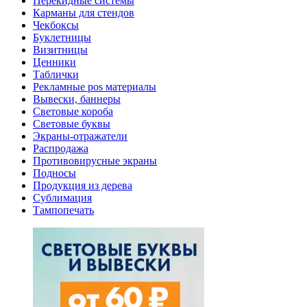
Перекидные системы
Карманы для стендов
Чекбоксы
Буклетницы
Визитницы
Ценники
Таблички
Рекламные pos материалы
Вывески, баннеры
Световые короба
Световые буквы
Экраны-отражатели
Распродажа
Противовирусные экраны
Подносы
Продукция из дерева
Сублимация
Тампопечать