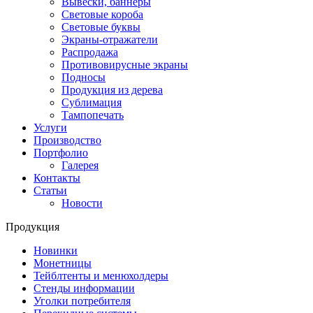
Вывески, баннеры
Световые короба
Световые буквы
Экраны-отражатели
Распродажа
Противовирусные экраны
Подносы
Продукция из дерева
Сублимация
Тампопечать
Услуги
Производство
Портфолио
Галерея
Контакты
Статьи
Новости
Продукция
Новинки
Монетницы
Тейблтенты и менюхолдеры
Стенды информации
Уголки потребителя