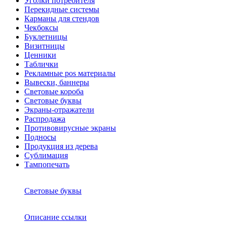
Уголки потребителя
Перекидные системы
Карманы для стендов
Чекбоксы
Буклетницы
Визитницы
Ценники
Таблички
Рекламные pos материалы
Вывески, баннеры
Световые короба
Световые буквы
Экраны-отражатели
Распродажа
Противовирусные экраны
Подносы
Продукция из дерева
Сублимация
Тампопечать
Световые буквы
Описание ссылки