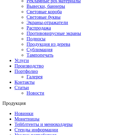
Рекламные pos материалы
Вывески, баннеры
Световые короба
Световые буквы
Экраны-отражатели
Распродажа
Противовирусные экраны
Подносы
Продукция из дерева
Сублимация
Тампопечать
Услуги
Производство
Портфолио
Галерея
Контакты
Статьи
Новости
Продукция
Новинки
Монетницы
Тейблтенты и менюхолдеры
Стенды информации