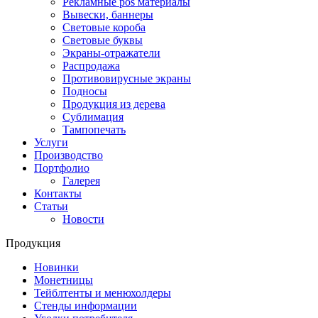
Рекламные pos материалы
Вывески, баннеры
Световые короба
Световые буквы
Экраны-отражатели
Распродажа
Противовирусные экраны
Подносы
Продукция из дерева
Сублимация
Тампопечать
Услуги
Производство
Портфолио
Галерея
Контакты
Статьи
Новости
Продукция
Новинки
Монетницы
Тейблтенты и менюхолдеры
Стенды информации