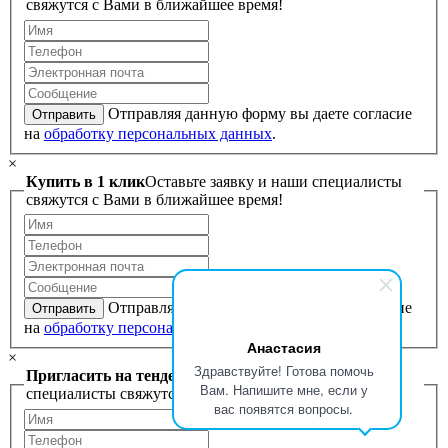
свяжутся с Вами в ближайшее время!
Отправляя данную форму вы даете согласие
Отправить
на
обработку персональных данных
.
×
Купить в 1 клик
Оставьте заявку и наши специалисты
свяжутся с Вами в ближайшее время!
Отправляя данную форму вы даете согласие
Отправить
на
обработку персональных данных
.
Анастасия
×
Здравствуйте! Готова помочь
Пригласить на тендер
Оставьте заявку и наши
Вам. Напишите мне, если у
специалисты свяжутся с Вами в ближайшее время!
вас появятся вопросы.