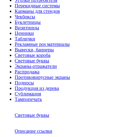
Уголки потребителя
Перекидные системы
Карманы для стендов
Чекбоксы
Буклетницы
Визитницы
Ценники
Таблички
Рекламные pos материалы
Вывески, баннеры
Световые короба
Световые буквы
Экраны-отражатели
Распродажа
Противовирусные экраны
Подносы
Продукция из дерева
Сублимация
Тампопечать
Световые буквы
Описание ссылки