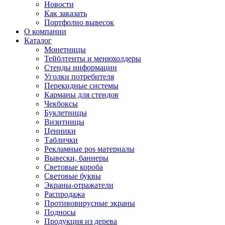
Новости
Как заказать
Портфолио вывесок
О компании
Каталог
Монетницы
Тейблтенты и менюхолдеры
Стенды информации
Уголки потребителя
Перекидные системы
Карманы для стендов
Чекбоксы
Буклетницы
Визитницы
Ценники
Таблички
Рекламные pos материалы
Вывески, баннеры
Световые короба
Световые буквы
Экраны-отражатели
Распродажа
Противовирусные экраны
Подносы
Продукция из дерева