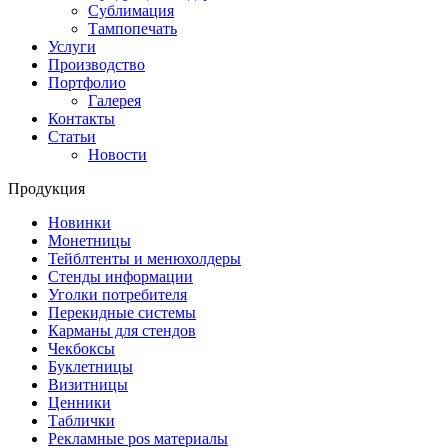
Сублимация
Тампопечать
Услуги
Производство
Портфолио
Галерея
Контакты
Статьи
Новости
Продукция
Новинки
Монетницы
Тейблтенты и менюхолдеры
Стенды информации
Уголки потребителя
Перекидные системы
Карманы для стендов
Чекбоксы
Буклетницы
Визитницы
Ценники
Таблички
Рекламные pos материалы