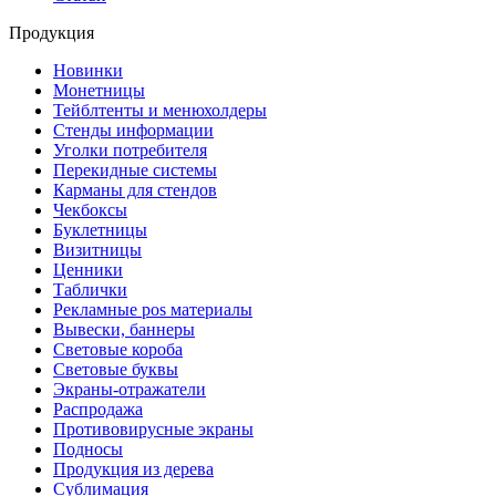
Продукция
Новинки
Монетницы
Тейблтенты и менюхолдеры
Стенды информации
Уголки потребителя
Перекидные системы
Карманы для стендов
Чекбоксы
Буклетницы
Визитницы
Ценники
Таблички
Рекламные pos материалы
Вывески, баннеры
Световые короба
Световые буквы
Экраны-отражатели
Распродажа
Противовирусные экраны
Подносы
Продукция из дерева
Сублимация