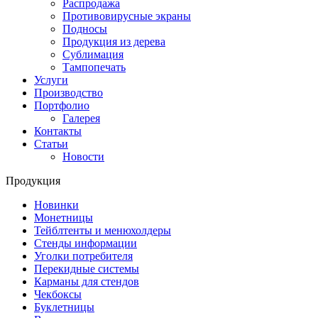
Распродажа
Противовирусные экраны
Подносы
Продукция из дерева
Сублимация
Тампопечать
Услуги
Производство
Портфолио
Галерея
Контакты
Статьи
Новости
Продукция
Новинки
Монетницы
Тейблтенты и менюхолдеры
Стенды информации
Уголки потребителя
Перекидные системы
Карманы для стендов
Чекбоксы
Буклетницы