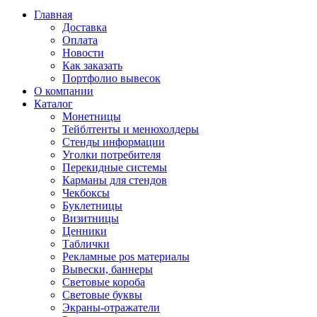
Главная
Доставка
Оплата
Новости
Как заказать
Портфолио вывесок
О компании
Каталог
Монетницы
Тейблтенты и менюхолдеры
Стенды информации
Уголки потребителя
Перекидные системы
Карманы для стендов
Чекбоксы
Буклетницы
Визитницы
Ценники
Таблички
Рекламные pos материалы
Вывески, баннеры
Световые короба
Световые буквы
Экраны-отражатели