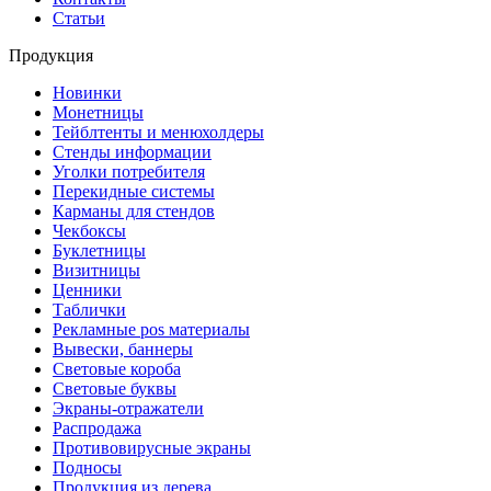
Статьи
Продукция
Новинки
Монетницы
Тейблтенты и менюхолдеры
Стенды информации
Уголки потребителя
Перекидные системы
Карманы для стендов
Чекбоксы
Буклетницы
Визитницы
Ценники
Таблички
Рекламные pos материалы
Вывески, баннеры
Световые короба
Световые буквы
Экраны-отражатели
Распродажа
Противовирусные экраны
Подносы
Продукция из дерева