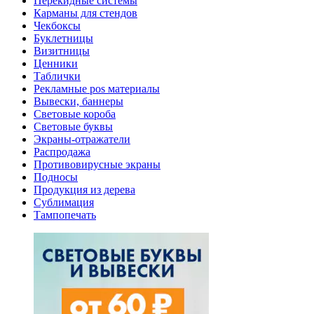
Перекидные системы
Карманы для стендов
Чекбоксы
Буклетницы
Визитницы
Ценники
Таблички
Рекламные pos материалы
Вывески, баннеры
Световые короба
Световые буквы
Экраны-отражатели
Распродажа
Противовирусные экраны
Подносы
Продукция из дерева
Сублимация
Тампопечать