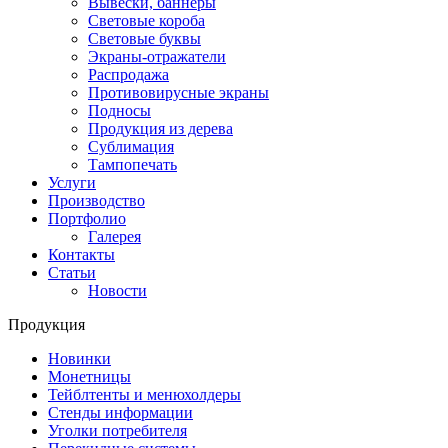
Вывески, баннеры
Световые короба
Световые буквы
Экраны-отражатели
Распродажа
Противовирусные экраны
Подносы
Продукция из дерева
Сублимация
Тампопечать
Услуги
Производство
Портфолио
Галерея
Контакты
Статьи
Новости
Продукция
Новинки
Монетницы
Тейблтенты и менюхолдеры
Стенды информации
Уголки потребителя