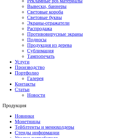
Рекламные pos материалы
Вывески, баннеры
Световые короба
Световые буквы
Экраны-отражатели
Распродажа
Противовирусные экраны
Подносы
Продукция из дерева
Сублимация
Тампопечать
Услуги
Производство
Портфолио
Галерея
Контакты
Статьи
Новости
Продукция
Новинки
Монетницы
Тейблтенты и менюхолдеры
Стенды информации