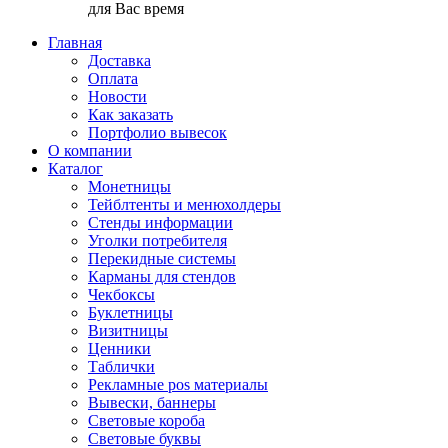
для Вас время
Главная
Доставка
Оплата
Новости
Как заказать
Портфолио вывесок
О компании
Каталог
Монетницы
Тейблтенты и менюхолдеры
Стенды информации
Уголки потребителя
Перекидные системы
Карманы для стендов
Чекбоксы
Буклетницы
Визитницы
Ценники
Таблички
Рекламные pos материалы
Вывески, баннеры
Световые короба
Световые буквы