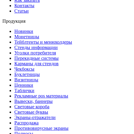
Как заказать
Контакты
Статьи
Продукция
Новинки
Монетницы
Тейблтенты и менюхолдеры
Стенды информации
Уголки потребителя
Перекидные системы
Карманы для стендов
Чекбоксы
Буклетницы
Визитницы
Ценники
Таблички
Рекламные pos материалы
Вывески, баннеры
Световые короба
Световые буквы
Экраны-отражатели
Распродажа
Противовирусные экраны
Подносы