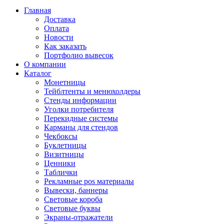
Главная
Доставка
Оплата
Новости
Как заказать
Портфолио вывесок
О компании
Каталог
Монетницы
Тейблтенты и менюхолдеры
Стенды информации
Уголки потребителя
Перекидные системы
Карманы для стендов
Чекбоксы
Буклетницы
Визитницы
Ценники
Таблички
Рекламные pos материалы
Вывески, баннеры
Световые короба
Световые буквы
Экраны-отражатели