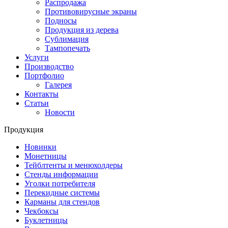
Распродажа
Противовирусные экраны
Подносы
Продукция из дерева
Сублимация
Тампопечать
Услуги
Производство
Портфолио
Галерея
Контакты
Статьи
Новости
Продукция
Новинки
Монетницы
Тейблтенты и менюхолдеры
Стенды информации
Уголки потребителя
Перекидные системы
Карманы для стендов
Чекбоксы
Буклетницы