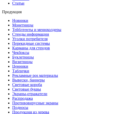
Статьи
Продукция
Новинки
Монетницы
Тейблтенты и менюхолдеры
Стенды информации
Уголки потребителя
Перекидные системы
Карманы для стендов
Чекбоксы
Буклетницы
Визитницы
Ценники
Таблички
Рекламные pos материалы
Вывески, баннеры
Световые короба
Световые буквы
Экраны-отражатели
Распродажа
Противовирусные экраны
Подносы
Продукция из дерева