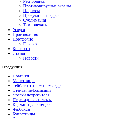
Распродажа
Противовирусные экраны
Подносы
Продукция из дерева
Сублимация
Тампопечать
Услуги
Производство
Портфолио
Галерея
Контакты
Статьи
Новости
Продукция
Новинки
Монетницы
Тейблтенты и менюхолдеры
Стенды информации
Уголки потребителя
Перекидные системы
Карманы для стендов
Чекбоксы
Буклетницы