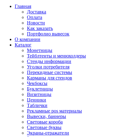
Главная
Доставка
Оплата
Новости
Как заказать
Портфолио вывесок
О компании
Каталог
Монетницы
Тейблтенты и менюхолдеры
Стенды информации
Уголки потребителя
Перекидные системы
Карманы для стендов
Чекбоксы
Буклетницы
Визитницы
Ценники
Таблички
Рекламные pos материалы
Вывески, баннеры
Световые короба
Световые буквы
Экраны-отражатели