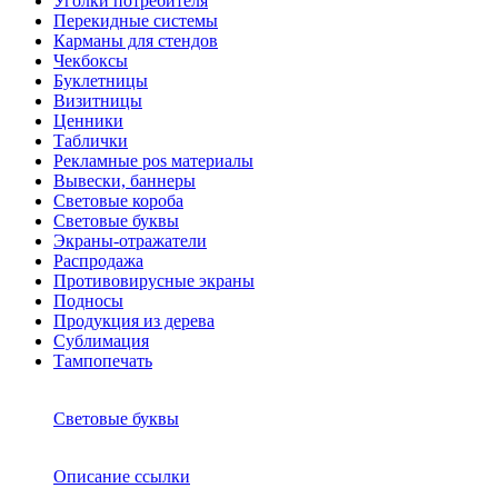
Уголки потребителя
Перекидные системы
Карманы для стендов
Чекбоксы
Буклетницы
Визитницы
Ценники
Таблички
Рекламные pos материалы
Вывески, баннеры
Световые короба
Световые буквы
Экраны-отражатели
Распродажа
Противовирусные экраны
Подносы
Продукция из дерева
Сублимация
Тампопечать
Световые буквы
Описание ссылки