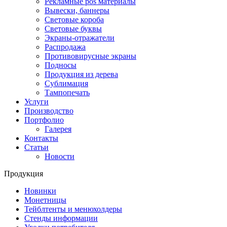
Рекламные pos материалы
Вывески, баннеры
Световые короба
Световые буквы
Экраны-отражатели
Распродажа
Противовирусные экраны
Подносы
Продукция из дерева
Сублимация
Тампопечать
Услуги
Производство
Портфолио
Галерея
Контакты
Статьи
Новости
Продукция
Новинки
Монетницы
Тейблтенты и менюхолдеры
Стенды информации