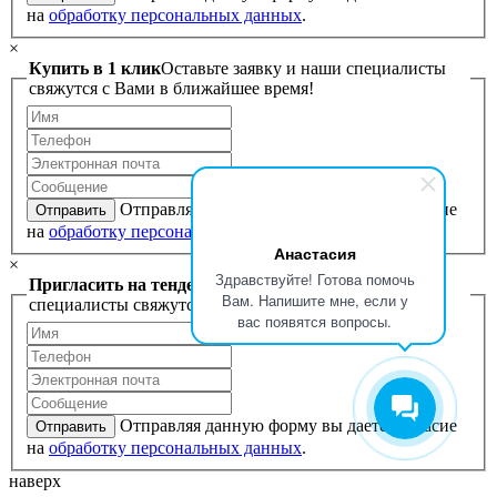
на
обработку персональных данных
.
×
Купить в 1 клик
Оставьте заявку и наши специалисты
свяжутся с Вами в ближайшее время!
Отправляя данную форму вы даете согласие
Отправить
на
обработку персональных данных
.
Анастасия
×
Здравствуйте! Готова помочь
Пригласить на тендер
Оставьте заявку и наши
Вам. Напишите мне, если у
специалисты свяжутся с Вами в ближайшее время!
вас появятся вопросы.
Отправляя данную форму вы даете согласие
Отправить
на
обработку персональных данных
.
наверх