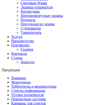
Световые буквы
Экраны-отражатели
Распродажа
Противовирусные экраны
Подносы
Продукция из дерева
Сублимация
Тампопечать
Услуги
Производство
Портфолио
Галерея
Контакты
Статьи
Новости
Продукция
Новинки
Монетницы
Тейблтенты и менюхолдеры
Стенды информации
Уголки потребителя
Перекидные системы
Карманы для стендов