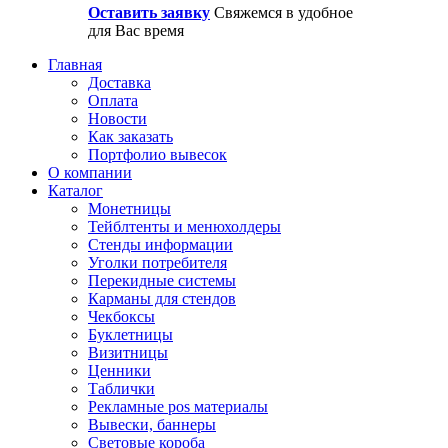
Оставить заявку
Свяжемся в удобное
для Вас время
Главная
Доставка
Оплата
Новости
Как заказать
Портфолио вывесок
О компании
Каталог
Монетницы
Тейблтенты и менюхолдеры
Стенды информации
Уголки потребителя
Перекидные системы
Карманы для стендов
Чекбоксы
Буклетницы
Визитницы
Ценники
Таблички
Рекламные pos материалы
Вывески, баннеры
Световые короба