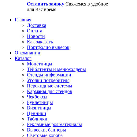
Оставить заявку
Свяжемся в удобное
для Вас время
Главная
Доставка
Оплата
Новости
Как заказать
Портфолио вывесок
О компании
Каталог
Монетницы
Тейблтенты и менюхолдеры
Стенды информации
Уголки потребителя
Перекидные системы
Карманы для стендов
Чекбоксы
Буклетницы
Визитницы
Ценники
Таблички
Рекламные pos материалы
Вывески, баннеры
Световые короба