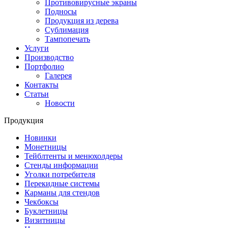
Противовирусные экраны
Подносы
Продукция из дерева
Сублимация
Тампопечать
Услуги
Производство
Портфолио
Галерея
Контакты
Статьи
Новости
Продукция
Новинки
Монетницы
Тейблтенты и менюхолдеры
Стенды информации
Уголки потребителя
Перекидные системы
Карманы для стендов
Чекбоксы
Буклетницы
Визитницы