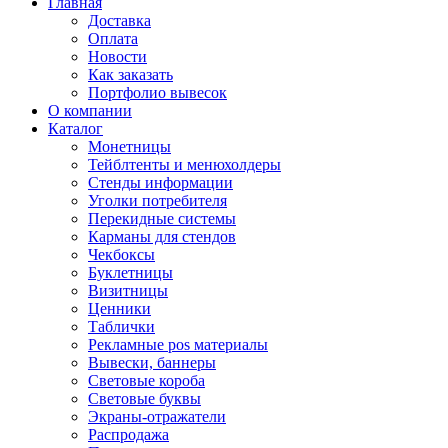
Главная
Доставка
Оплата
Новости
Как заказать
Портфолио вывесок
О компании
Каталог
Монетницы
Тейблтенты и менюхолдеры
Стенды информации
Уголки потребителя
Перекидные системы
Карманы для стендов
Чекбоксы
Буклетницы
Визитницы
Ценники
Таблички
Рекламные pos материалы
Вывески, баннеры
Световые короба
Световые буквы
Экраны-отражатели
Распродажа