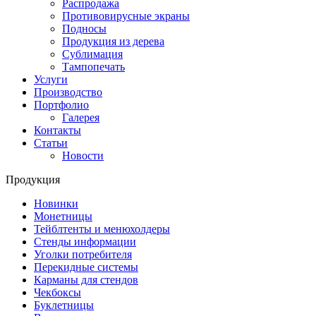
Распродажа
Противовирусные экраны
Подносы
Продукция из дерева
Сублимация
Тампопечать
Услуги
Производство
Портфолио
Галерея
Контакты
Статьи
Новости
Продукция
Новинки
Монетницы
Тейблтенты и менюхолдеры
Стенды информации
Уголки потребителя
Перекидные системы
Карманы для стендов
Чекбоксы
Буклетницы