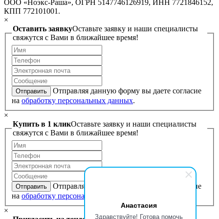
ООО «Ноэкс-Раша», ОГРН 5147746126919, ИНН 7721846152,
КПП 772101001.
×
Оставить заявку
Оставьте заявку и наши специалисты
свяжутся с Вами в ближайшее время!
Отправляя данную форму вы даете согласие
Отправить
на
обработку персональных данных
.
×
Купить в 1 клик
Оставьте заявку и наши специалисты
свяжутся с Вами в ближайшее время!
Отправляя данную форму вы даете согласие
Отправить
на
обработку персональных данных
.
Анастасия
×
Здравствуйте! Готова помочь