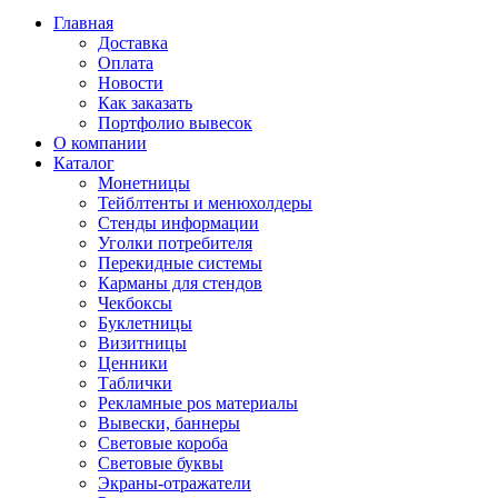
Главная
Доставка
Оплата
Новости
Как заказать
Портфолио вывесок
О компании
Каталог
Монетницы
Тейблтенты и менюхолдеры
Стенды информации
Уголки потребителя
Перекидные системы
Карманы для стендов
Чекбоксы
Буклетницы
Визитницы
Ценники
Таблички
Рекламные pos материалы
Вывески, баннеры
Световые короба
Световые буквы
Экраны-отражатели