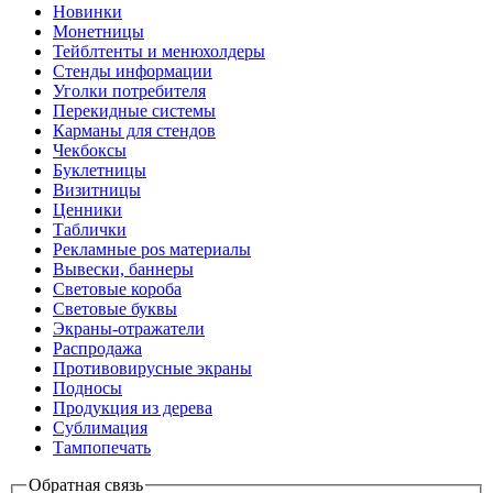
Новинки
Монетницы
Тейблтенты и менюхолдеры
Стенды информации
Уголки потребителя
Перекидные системы
Карманы для стендов
Чекбоксы
Буклетницы
Визитницы
Ценники
Таблички
Рекламные pos материалы
Вывески, баннеры
Световые короба
Световые буквы
Экраны-отражатели
Распродажа
Противовирусные экраны
Подносы
Продукция из дерева
Сублимация
Тампопечать
Обратная связь