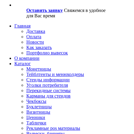
Оставить заявку
Свяжемся в удобное
для Вас время
Главная
Доставка
Оплата
Новости
Как заказать
Портфолио вывесок
О компании
Каталог
Монетницы
Тейблтенты и менюхолдеры
Стенды информации
Уголки потребителя
Перекидные системы
Карманы для стендов
Чекбоксы
Буклетницы
Визитницы
Ценники
Таблички
Рекламные pos материалы
Вывески, баннеры