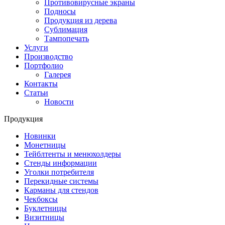
Противовирусные экраны
Подносы
Продукция из дерева
Сублимация
Тампопечать
Услуги
Производство
Портфолио
Галерея
Контакты
Статьи
Новости
Продукция
Новинки
Монетницы
Тейблтенты и менюхолдеры
Стенды информации
Уголки потребителя
Перекидные системы
Карманы для стендов
Чекбоксы
Буклетницы
Визитницы