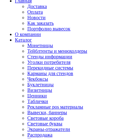
Главная
Доставка
Оплата
Новости
Как заказать
Портфолио вывесок
О компании
Каталог
Монетницы
Тейблтенты и менюхолдеры
Стенды информации
Уголки потребителя
Перекидные системы
Карманы для стендов
Чекбоксы
Буклетницы
Визитницы
Ценники
Таблички
Рекламные pos материалы
Вывески, баннеры
Световые короба
Световые буквы
Экраны-отражатели
Распродажа