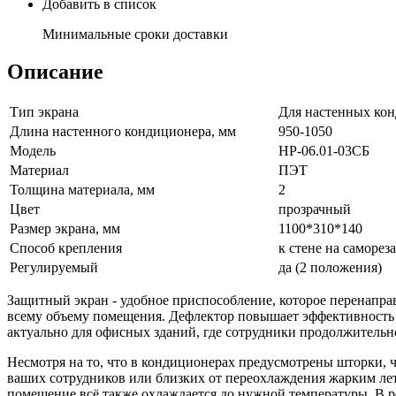
Добавить в список
Минимальные сроки доставки
Описание
Тип экрана
Для настенных ко
Длина настенного кондиционера, мм
950-1050
Модель
НР-06.01-03СБ
Материал
ПЭТ
Толщина материала, мм
2
Цвет
прозрачный
Размер экрана, мм
1100*310*140
Способ крепления
к стене на саморез
Регулируемый
да (2 положения)
Защитный экран - удобное приспособление, которое перенаправ
всему объему помещения. Дефлектор повышает эффективность к
актуально для офисных зданий, где сотрудники продолжитель
Несмотря на то, что в кондиционерах предусмотрены шторки, 
ваших сотрудников или близких от переохлаждения жарким лето
помещение всё также охлаждается до нужной температуры. В ре