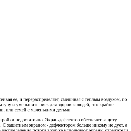
ивая ее, и перераспределяет, смешивая с теплым воздухом, по
туру и уменьшить риск для здоровья людей, что крайне
и, или семей с маленькими детьми.
стройки недостаточно. Экран-дефлектор обеспечит защиту
. С защитным экраном - дефлектором больше никому не дует, а
о распределения потока воздуха используют экраны-отражатели