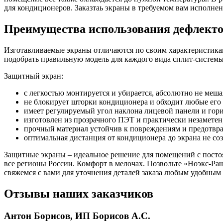
для кондиционеров. Заказтаь экраны в требуемом вам исполне
Преимущества использования дефлект
Изготавливаемые экраны отличаются по своим характеристикам
подобрать правильную модель для каждого вида сплит-системы
Защитный экран:
с легкостью монтируется и убирается, абсолютно не меш
не блокирует шторки кондиционера и обходит любые его
имеет регулируемый угол наклона лицевой панели и гор
изготовлен из прозрачного ПЭТ и практически незамете
прочный материал устойчив к повреждениям и предотвра
оптимальная дистанция от кондиционера до экрана не со
Защитные экраны – идеальное решение для помещений с посто
все регионы России. Комфорт в мелочах. Позвольте «Ноэкс-Раш
свяжемся с вами для уточнения деталей заказа любым удобным 
Отзывы наших заказчиков
Антон Борисов, ИП Борисов А.С.