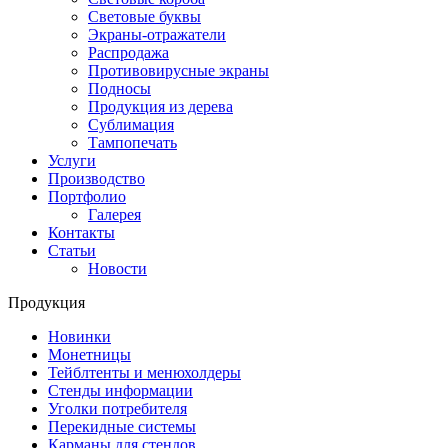
Световые буквы
Экраны-отражатели
Распродажа
Противовирусные экраны
Подносы
Продукция из дерева
Сублимация
Тампопечать
Услуги
Производство
Портфолио
Галерея
Контакты
Статьи
Новости
Продукция
Новинки
Монетницы
Тейблтенты и менюхолдеры
Стенды информации
Уголки потребителя
Перекидные системы
Карманы для стендов