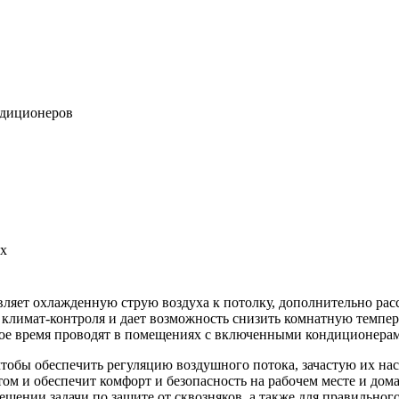
ндиционеров
ах
ляет охлажденную струю воздуха к потолку, дополнительно рассе
лимат-контроля и дает возможность снизить комнатную темпера
ное время проводят в помещениях с включенными кондиционерам
чтобы обеспечить регуляцию воздушного потока, зачастую их на
м и обеспечит комфорт и безопасность на рабочем месте и дома
шении задачи по защите от сквозняков, а также для правильног