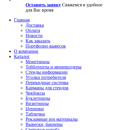
Оставить заявку
Свяжемся в удобное
для Вас время
Главная
Доставка
Оплата
Новости
Как заказать
Портфолио вывесок
О компании
Каталог
Монетницы
Тейблтенты и менюхолдеры
Стенды информации
Уголки потребителя
Перекидные системы
Карманы для стендов
Чекбоксы
Буклетницы
Визитницы
Ценники
Таблички
Рекламные pos материалы
Вывески, баннеры
Световые короба