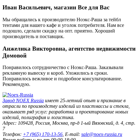
Иван Васильевич, магазин Все для Вас
Мы обращались к производителю Ноэкс-Раша за тейбл
тентами для нашего кафе и уголок потребителя. Нам все
подошло, сделали скидку на опт. приятно. Хороший
производитель и поставщик.
Анжелика Викторовна, агентство недвижимости
Домовой
Понравилось сотрудничество с Ноэкс-Раша. Заказывали
рекламную вывеску и короб. Уложились в сроки.
Понравилось вежливое и подробное консультирование.
Рекомендую.
Завод
NOEX Russia
имеет 25-летний опыт и признание в
отрасли по производству изделий из пластмассы и стекла,
оказывает ряд услуг: разработка и проектирование новых
изделий, полиграфия и логистика.
Адрес:
109428
,
Россия
,
Москва
,
пр-д 1-ый Вязовский, д. 4, стр.
7
Телефон:
+7 (965) 170-13-56
, E-mail:
sale@noex-russia.ru
Время работы:
пн-пт 09:00-18:00