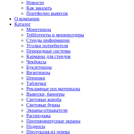
Новости
Как заказать
Портфолио вывесок
О компании
Каталог
Монетницы
Тейблтенты и менюхолдеры
Стенды информации
Уголки потребителя
Перекидные системы
Карманы для стендов
Чекбоксы
Буклетницы
Визитницы
Ценники
Таблички
Рекламные pos материалы
Вывески, баннеры
Световые короба
Световые буквы
Экраны-отражатели
Распродажа
Противовирусные экраны
Подносы
Продукция из дерева