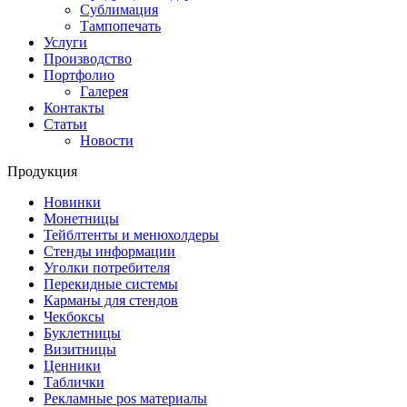
Сублимация
Тампопечать
Услуги
Производство
Портфолио
Галерея
Контакты
Статьи
Новости
Продукция
Новинки
Монетницы
Тейблтенты и менюхолдеры
Стенды информации
Уголки потребителя
Перекидные системы
Карманы для стендов
Чекбоксы
Буклетницы
Визитницы
Ценники
Таблички
Рекламные pos материалы